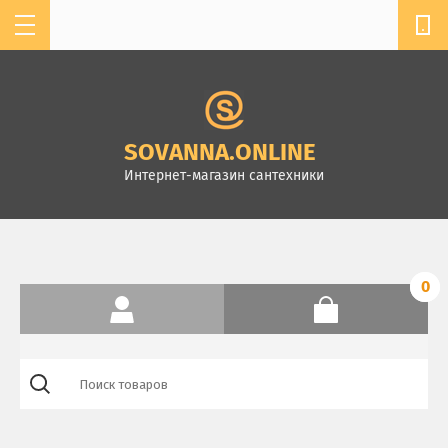
мы работаем с 11:00 до 19:00
+7 904-610-13-32
SOVANNASPB@MAIL.RU
SOVANNA.ONLINE
г. Санкт-Петербург,
Интернет-магазин сантехники
Комендантский пр.4, ТК
Стройдом, зал А-2
0