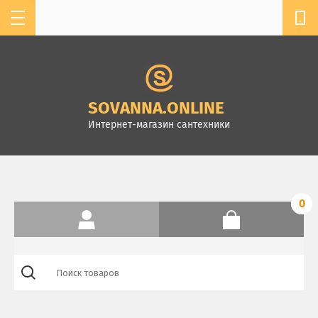
мы работаем с 11:00 до 19:00
+7 904-610-13-32
SOVANNASPB@MAIL.RU
SOVANNA.ONLINE
г. Санкт-Петербург,
Интернет-магазин сантехники
Комендантский пр.4, ТК
Стройдом, зал А-2
0