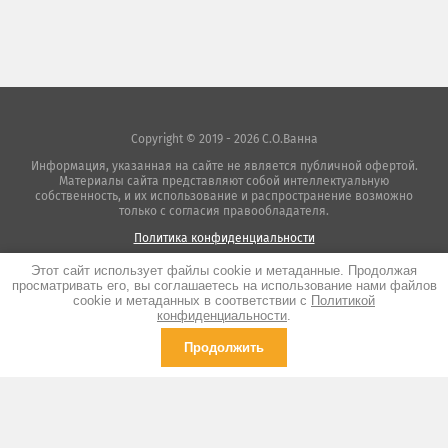
Copyright © 2019 - 2026 С.О.Ванна
Информация, указанная на сайте не является публичной офертой.
Материалы сайта представляют собой интеллектуальную
собственность, и их использование и распространение возможно
только с согласия правообладателя.
Политика конфиденциальности
Этот сайт использует файлы cookie и метаданные. Продолжая
просматривать его, вы соглашаетесь на использование нами файлов
cookie и метаданных в соответствии с
Политикой
Megagroup.ru
конфиденциальности
.
Продолжить
https://akrilium.ru/