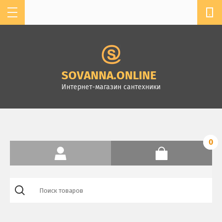
мы работаем с 11:00 до 19:00
+7 904-610-13-32
SOVANNASPB@MAIL.RU
SOVANNA.ONLINE
г. Санкт-Петербург,
Интернет-магазин сантехники
Комендантский пр.4, ТК
Стройдом, зал А-2
0