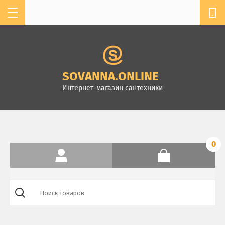
мы работаем с 11:00 до 19:00
+7 904-610-13-32
SOVANNASPB@MAIL.RU
SOVANNA.ONLINE
г. Санкт-Петербург,
Интернет-магазин сантехники
Комендантский пр.4, ТК
Стройдом, зал А-2
0