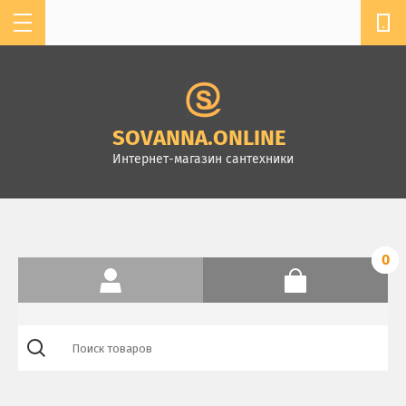
мы работаем с 11:00 до 19:00
+7 904-610-13-32
SOVANNASPB@MAIL.RU
SOVANNA.ONLINE
г. Санкт-Петербург,
Интернет-магазин сантехники
Комендантский пр.4, ТК
Стройдом, зал А-2
0