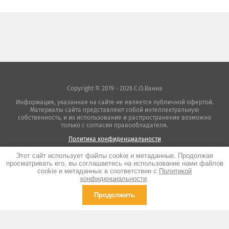
Copyright © 2019 - 2026 С.О.Ванна
Информация, указанная на сайте не является публичной офертой.
Материалы сайта представляют собой интеллектуальную
собственность, и их использование и распространение возможно
только с согласия правообладателя.
Политика конфиденциальности
Этот сайт использует файлы cookie и метаданные. Продолжая
просматривать его, вы соглашаетесь на использование нами файлов
cookie и метаданных в соответствии с
Политикой
Megagroup.ru
конфиденциальности
.
Продолжить