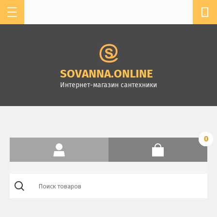
мы работаем с 11:00 до 19:00
+7 904-610-13-32
SOVANNASPB@MAIL.RU
SOVANNA.ONLINE
г. Санкт-Петербург,
Интернет-магазин сантехники
Комендантский пр.4, ТК
Стройдом, зал А-2
0