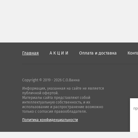
Главная
А К Ц И И
Оплата и доставка
Конт
Copyright © 2019 - 2026 С.О.Ванна
Информация, указанная на сайте не является
публичной офертой.
Материалы сайта представляют собой
интеллектуальную собственность, и их
использование и распространение возможно
пр
только с согласия правообладателя.
Политика конфиденциальности