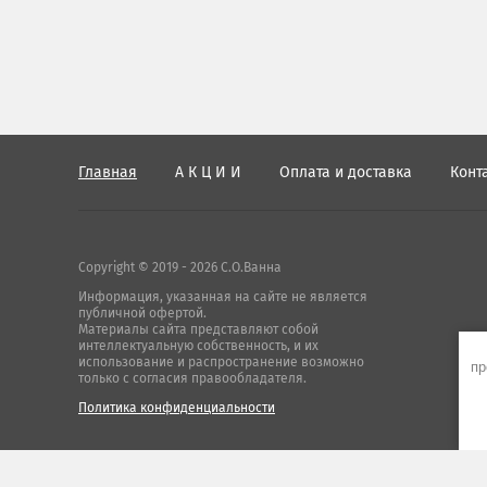
Главная
А К Ц И И
Оплата и доставка
Конт
Copyright © 2019 - 2026 С.О.Ванна
Информация, указанная на сайте не является
публичной офертой.
Материалы сайта представляют собой
интеллектуальную собственность, и их
использование и распространение возможно
пр
только с согласия правообладателя.
Политика конфиденциальности