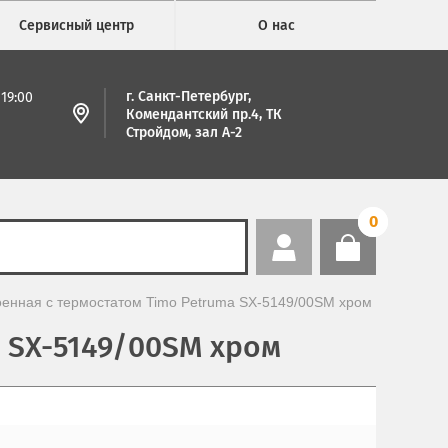
Сервисный центр
О нас
г. Санкт-Петербург,
19:00
Комендантский пр.4, ТК
Стройдом, зал А-2
0
оенная с термостатом Timo Petruma SX-5149/00SM хром
a SX-5149/00SM хром