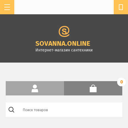
мы работаем с 11:00 до 19:00
+7 904-610-13-32
SOVANNASPB@MAIL.RU
SOVANNA.ONLINE
г. Санкт-Петербург,
Интернет-магазин сантехники
Комендантский пр.4, ТК
Стройдом, зал А-2
0